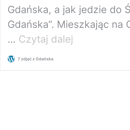
Gdańska, a jak jedzie do 
Gdańska”. Mieszkając na 
Nocny
…
Czytaj dalej
spacer
po
Gdańsku
7 zdjęć z Gdańska
–
obserwacje
miejsc
i
ludzi