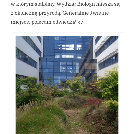
w którym staliśmy. Wydział Biologii miesza się
z okoliczną przyrodą. Generalnie świetne
miejsce, polecam odwiedzić 🙂
Co widać z gmachu
rektoratu UG?
1 grudnia 2016
4 min czytania
Autor:
Kamil Sulewski