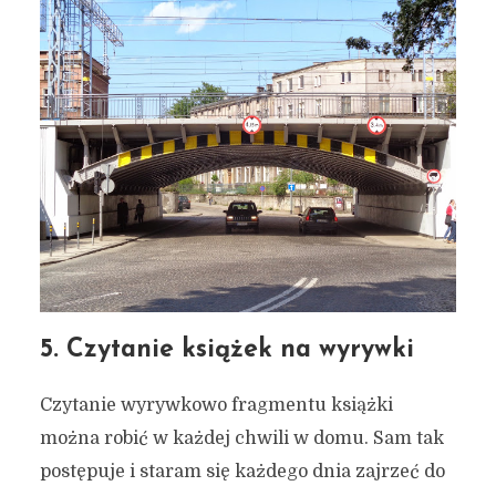
5. Czytanie książek na wyrywki
Czytanie wyrywkowo fragmentu książki
można robić w każdej chwili w domu. Sam tak
Jak zbudować relacje z
postępuje i staram się każdego dnia zajrzeć do
miastem? Siedem sposobów