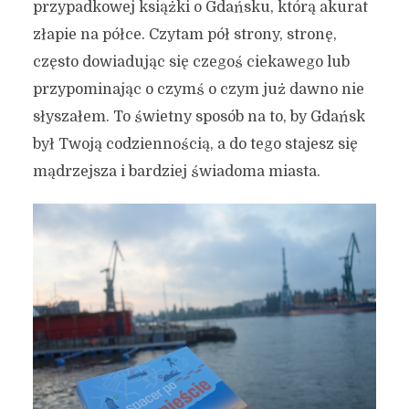
przypadkowej książki o Gdańsku, którą akurat
na lepsze życie w wielkim
złapie na półce. Czytam pół strony, stronę,
mieście
często dowiadując się czegoś ciekawego lub
przypominając o czymś o czym już dawno nie
25 września 2025
4 min czytania
Autor:
Kamil Sulewski
słyszałem. To świetny sposób na to, by Gdańsk
był Twoją codziennością, a do tego stajesz się
mądrzejsza i bardziej świadoma miasta.