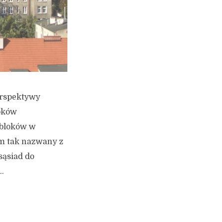
erspektywy
loków
 bloków w
em tak nazwany z
sąsiad do
.