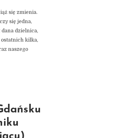
iąż się zmienia.
zy się jedna,
 dana dzielnica,
ostatnich kilka,
braz naszego
 Gdańsku
niku
iącu)