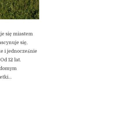
uje się miastem
ascynuje się,
e i jednocześnie
d 12 lat.
iadomym
tki...