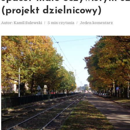
(projekt dzielnicowy)
Autor:
Kamil Sulewski
5 min czytania
Jeden komentarz