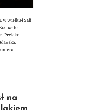
, w Wielkiej Sali
Kochał to
a. Prelekcje
Gdańska,
Wintera –
sł na
zlakiem