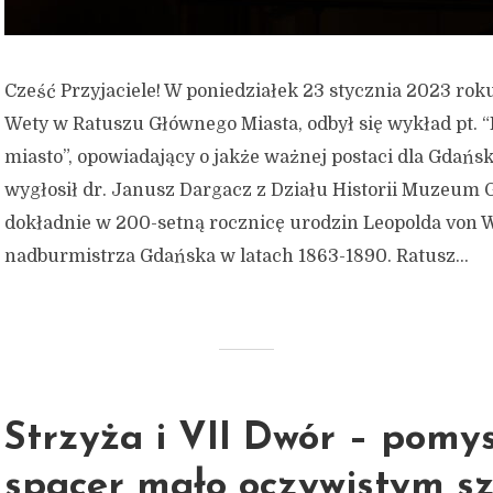
Cześć Przyjaciele! W poniedziałek 23 stycznia 2023 roku
Wety w Ratuszu Głównego Miasta, odbył się wykład pt. “
miasto”, opowiadający o jakże ważnej postaci dla Gdańsk
wygłosił dr. Janusz Dargacz z Działu Historii Muzeum 
dokładnie w 200-setną rocznicę urodzin Leopolda von 
nadburmistrza Gdańska w latach 1863-1890. Ratusz...
Strzyża i VII Dwór – pomy
spacer mało oczywistym s