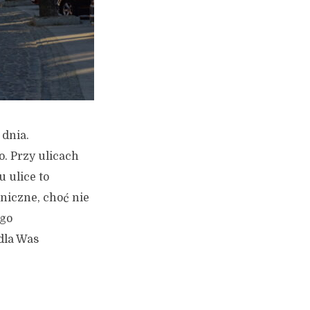
 dnia.
. Przy ulicach
 ulice to
oniczne, choć nie
ego
dla Was