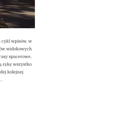
m cykl wpisów, w
któw widokowych
rasy spacerowe,
ą rękę wszystko
dej kolejnej
..