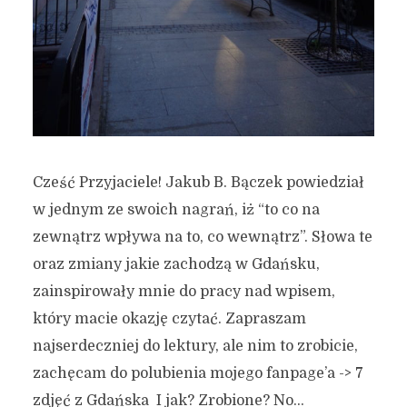
Cześć Przyjaciele! Jakub B. Bączek powiedział
w jednym ze swoich nagrań, iż “to co na
zewnątrz wpływa na to, co wewnątrz”. Słowa te
oraz zmiany jakie zachodzą w Gdańsku,
zainspirowały mnie do pracy nad wpisem,
który macie okazję czytać. Zapraszam
najserdeczniej do lektury, ale nim to zrobicie,
zachęcam do polubienia mojego fanpage’a -> 7
zdjęć z Gdańska I jak? Zrobione? No...