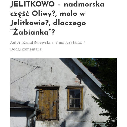
JELITKOWO – nadmorska
część Oliwy?, molo w
Jelitkowie?, dlaczego
“Żabianka”?
Autor:
Kamil Sulewski
7 min czytania
Dodaj komentarz