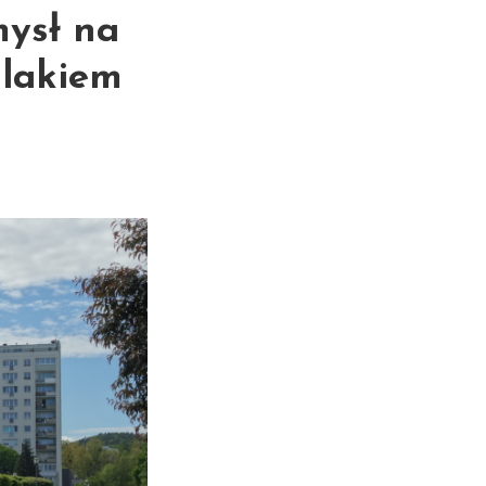
mysł na
zlakiem