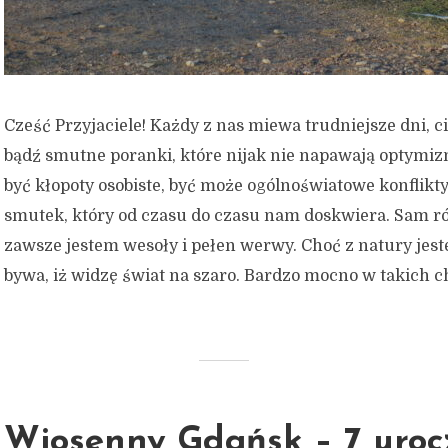
Cześć Przyjaciele! Każdy z nas miewa trudniejsze dni, c
bądź smutne poranki, które nijak nie napawają optymi
być kłopoty osobiste, być może ogólnoświatowe konflikt
smutek, który od czasu do czasu nam doskwiera. Sam r
zawsze jestem wesoły i pełen werwy. Choć z natury jes
bywa, iż widzę świat na szaro. Bardzo mocno w takich ch
Wiosenny Gdańsk – 7 uroc