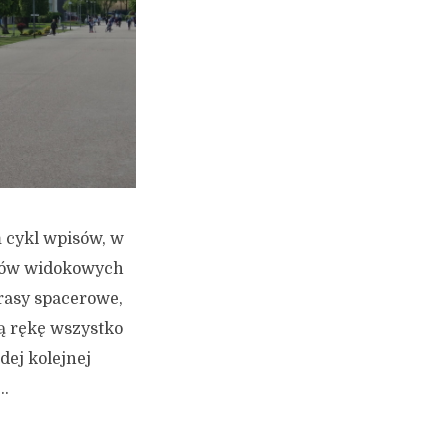
m cykl wpisów, w
któw widokowych
rasy spacerowe,
ą rękę wszystko
dej kolejnej
..