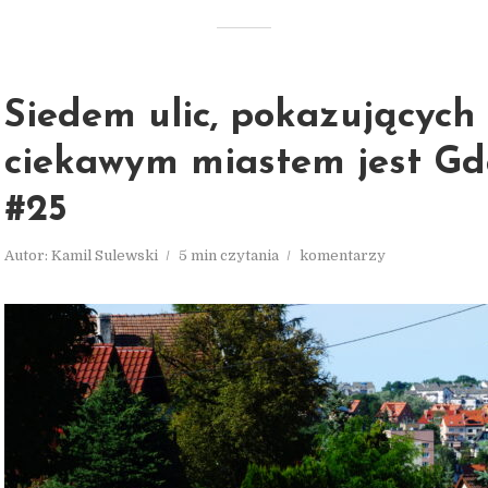
Siedem ulic, pokazujących 
ciekawym miastem jest G
#25
Autor:
Kamil Sulewski
5 min czytania
komentarzy