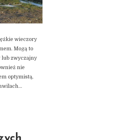
iężkie wieczory
zmem. Mogą to
y lub zwyczajny
ównież nie
tem optymistą,
wilach...
zych