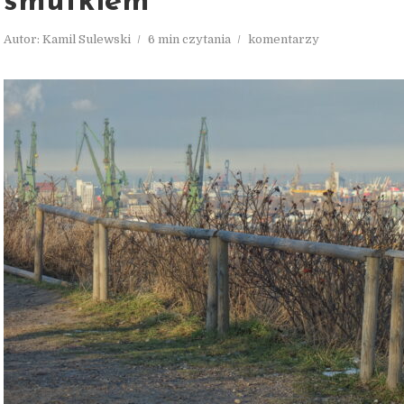
smutkiem
Autor:
Kamil Sulewski
6 min czytania
komentarzy