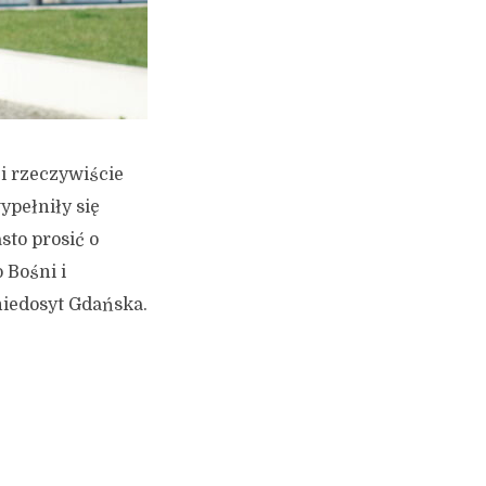
 i rzeczywiście
wypełniły się
sto prosić o
 Bośni i
niedosyt Gdańska.