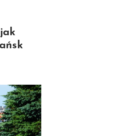
jak
dańsk