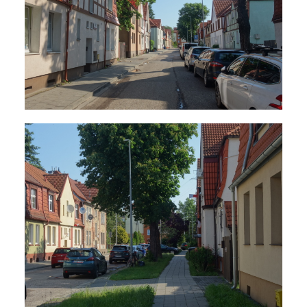
Klimatyczny Dolny
Wrzeszcz, największy skarb
Brzeźna, nietypowy punkt
widokowy Przymorza –