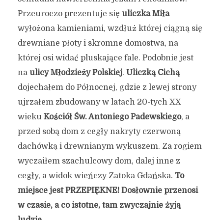
Przeuroczo prezentuje się
uliczka Miła
–
wyłożona kamieniami, wzdłuż której ciągną się
drewniane płoty i skromne domostwa, na
której osi widać pluskające fale. Podobnie jest
na
ulicy Młodzieży Polskiej
.
Uliczką Cichą
dojechałem do Północnej, gdzie z lewej strony
ujrzałem zbudowany w latach 20-tych XX
wieku
Kościół Św. Antoniego Padewskiego
, a
przed sobą dom z cegły nakryty czerwoną
dachówką i drewnianym wykuszem. Za rogiem
wyczaiłem szachulcowy dom, dalej inne z
cegły, a widok wieńczy Zatoka Gdańska.
To
miejsce jest PRZEPIĘKNE! Dosłownie przenosi
w czasie, a co istotne, tam zwyczajnie żyją