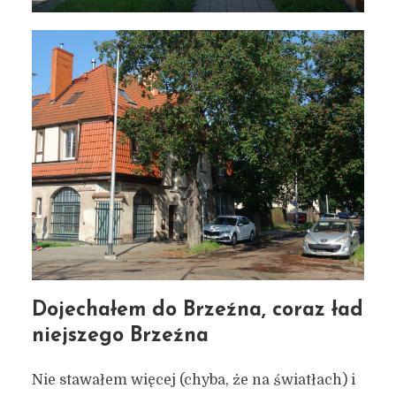
odkrywanie Gdańska na
rowerze
17 lipca 2025
9 min czytania
Autor:
Kamil Sulewski
Dojechałem do Brzeźna, coraz ład
niejszego Brzeźna
Nie stawałem więcej (chyba, że na światłach) i