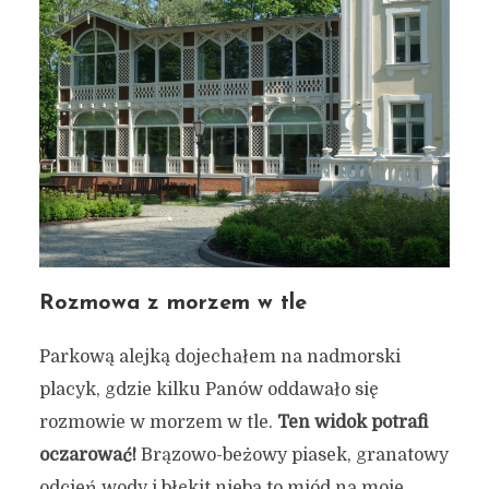
Rozmowa z morzem w tle
Parkową alejką dojechałem na nadmorski
placyk, gdzie kilku Panów oddawało się
rozmowie w morzem w tle.
Ten widok potrafi
oczarować!
Brązowo-beżowy piasek, granatowy
odcień wody i błękit nieba to miód na moje