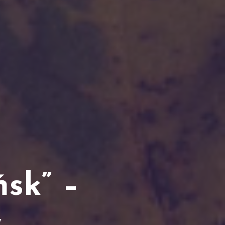
sk” –