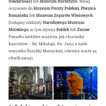
Solidarności
lub
Muzeum Bursztynu
. Mniej
oczywiste do
Muzeum Poczty Polskiej
,
Piwnica
Romańska
lub
Muzeum Zegarów Wieżowych
.
Dodajmy oddziały
Narodowego Muzeum
Morskiego
, w tym słynny
Sołdek
lub
Żuraw
.
Ponadto niektóre wnętrza, jak chociażby
kościołów – Św. Mikołaja, Św. Jana, a nade
wszystko Bazyliki Mariackiej, również warte są
chwili uwagi.