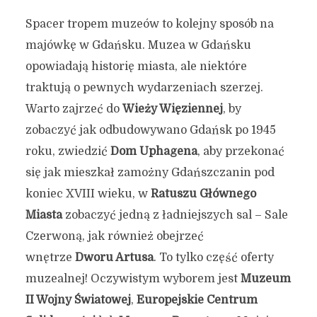
Spacer tropem muzeów to kolejny sposób na
majówkę w Gdańsku. Muzea w Gdańsku
opowiadają historię miasta, ale niektóre
traktują o pewnych wydarzeniach szerzej.
Warto zajrzeć do
Wieży Więziennej
, by
7 sposobów na majówkę w
zobaczyć jak odbudowywano Gdańsk po 1945
Gdańsku w 2026 roku
roku, zwiedzić
Dom Uphagena
, aby przekonać
się jak mieszkał zamożny Gdańszczanin pod
23 kwietnia 2026
5 min czytania
koniec XVIII wieku, w
Ratuszu Głównego
Autor:
Kamil Sulewski
Miasta
zobaczyć jedną z ładniejszych sal – Sale
Czerwoną, jak również obejrzeć
wnętrze
Dworu Artusa
. To tylko część oferty
muzealnej! Oczywistym wyborem jest
Muzeum
II Wojny Światowej
,
Europejskie Centrum