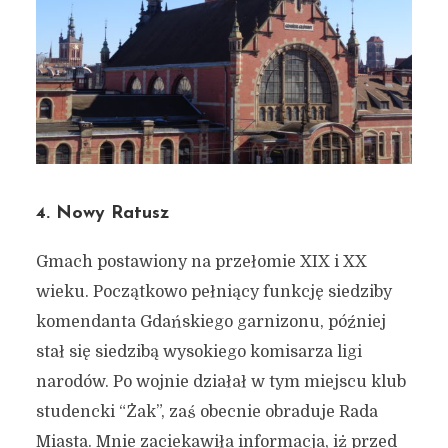
4. Nowy Ratusz
Gmach postawiony na przełomie XIX i XX
Ciekawostki o pięciu
wieku. Początkowo pełniący funkcję siedziby
budynkach z przełomu
komendanta Gdańskiego garnizonu, później
stuleci – wykład prof. A.
stał się siedzibą wysokiego komisarza ligi
Januszajtisa
narodów. Po wojnie działał w tym miejscu klub
studencki “Żak”, zaś obecnie obraduje Rada
22 grudnia 2019
4 min czytania
Miasta. Mnie zaciekawiła informacja, iż przed
Autor:
Kamil Sulewski