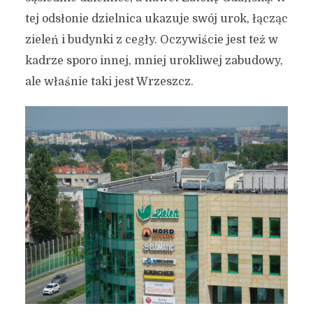
tej odsłonie dzielnica ukazuje swój urok, łącząc
zieleń i budynki z cegły. Oczywiście jest też w
kadrze sporo innej, mniej urokliwej zabudowy,
ale właśnie taki jest Wrzeszcz.
Wrzeszcz, jaki znają
nieliczni
23 lutego 2025
4 min czytania
Autor:
Kamil Sulewski