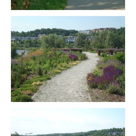
Ujeścisko i Zakoniczyn,
czyli zbiorniki retencyjne,
nowe osiedla i ślady historii
6 listopada 2025
3 min czytania
Autor:
Kamil Sulewski