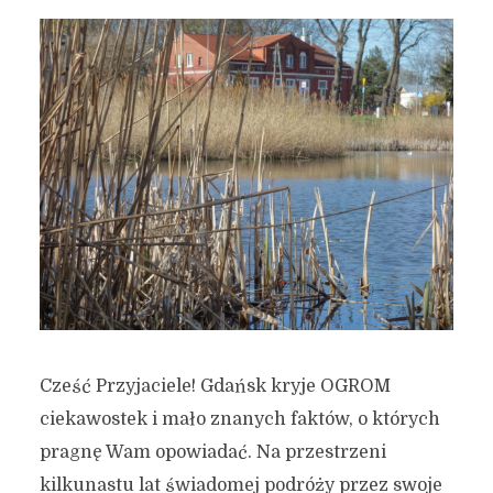
Cześć Przyjaciele! Gdańsk kryje OGROM
ciekawostek i mało znanych faktów, o których
pragnę Wam opowiadać. Na przestrzeni
kilkunastu lat świadomej podróży przez swoje