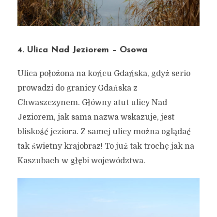
4. Ulica Nad Jeziorem – Osowa
Ulica położona na końcu Gdańska, gdyż serio
prowadzi do granicy Gdańska z
Chwaszczynem. Główny atut ulicy Nad
Jeziorem, jak sama nazwa wskazuje, jest
bliskość jeziora. Z samej ulicy można oglądać
tak świetny krajobraz! To już tak trochę jak na
Kaszubach w głębi województwa.
Siedem ulic pokazujących
jak ciekawym miastem jest
Gdańsk #12