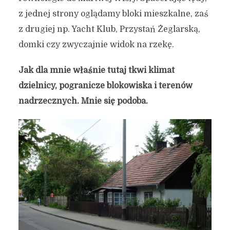
z jednej strony oglądamy bloki mieszkalne, zaś
Siedem ulic pokazujących
z drugiej np. Yacht Klub, Przystań Żeglarską,
jak ciekawym miastem jest
domki czy zwyczajnie widok na rzekę.
Gdańsk #8
Jak dla mnie właśnie tutaj tkwi klimat
dzielnicy, pogranicze blokowiska i terenów
2 czerwca 2019
4 min czytania
Autor:
Kamil Sulewski
nadrzecznych. Mnie się podoba.