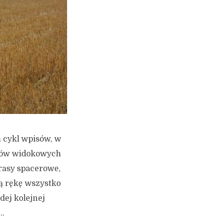
m cykl wpisów, w
któw widokowych
rasy spacerowe,
ą rękę wszystko
dej kolejnej
..