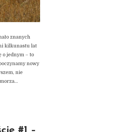
 mało znanych
i kilkunastu lat
 o jednym – to
ozpoczynamy nowy
wszem, nie
morza...
cie #1 –