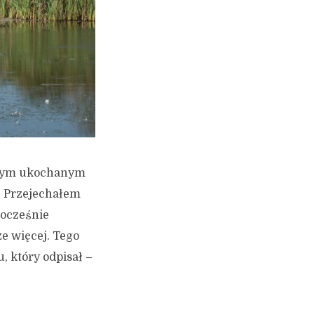
w mym ukochanym
. Przejechałem
nocześnie
ze więcej. Tego
, który odpisał –