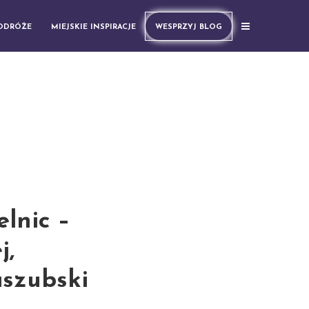
PODRÓŻE
MIEJSKIE INSPIRACJE
WESPRZYJ BLOG
lnic –
j,
aszubski