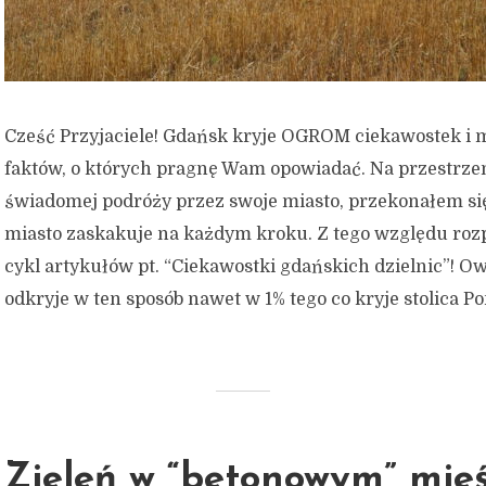
Cześć Przyjaciele! Gdańsk kryje OGROM ciekawostek i
faktów, o których pragnę Wam opowiadać. Na przestrzen
świadomej podróży przez swoje miasto, przekonałem się
miasto zaskakuje na każdym kroku. Z tego względu r
cykl artykułów pt. “Ciekawostki gdańskich dzielnic”! O
odkryje w ten sposób nawet w 1% tego co kryje stolica Po
Zieleń w “betonowym” mieś