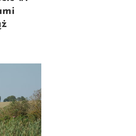
ami
ąż