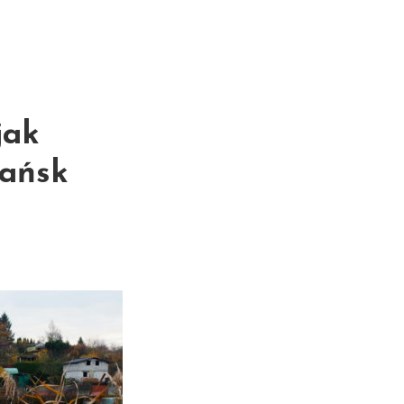
jak
dańsk