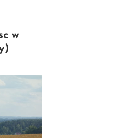
sc w
y)