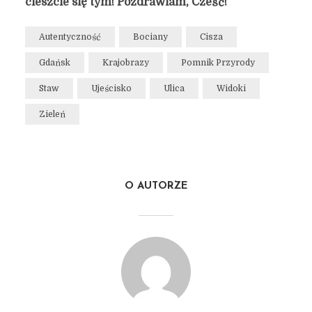
cieszcie się tym! Pozdrawiam, Cześć!
Autentyczność
Bociany
Cisza
Gdańsk
Krajobrazy
Pomnik Przyrody
Staw
Ujeścisko
Ulica
Widoki
Zieleń
O AUTORZE