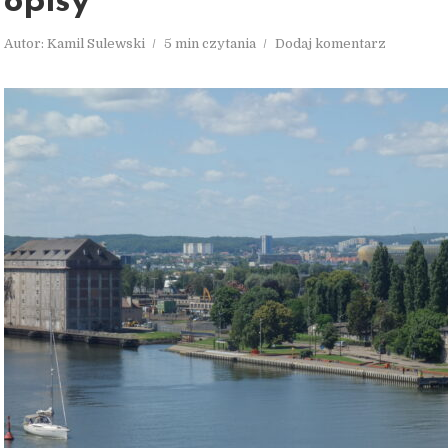
opisy
Autor:
Kamil Sulewski
5 min czytania
Dodaj komentarz