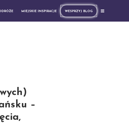
PODRÓŻE
MIEJSKIE INSPIRACJE
WESPRZYJ BLOG
owych)
ańsku –
ęcia,