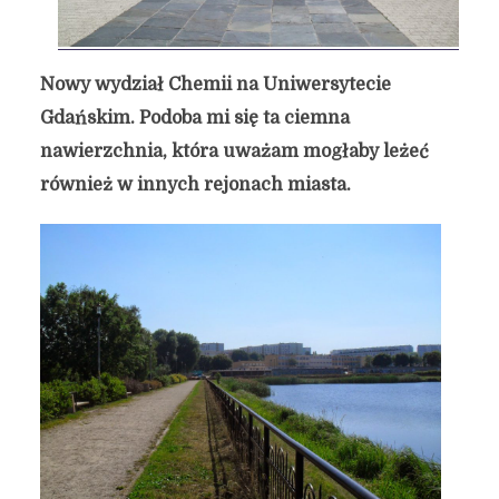
Nowy wydział Chemii na Uniwersytecie
Gdańskim. Podoba mi się ta ciemna
nawierzchnia, która uważam mogłaby leżeć
Jak zrodziła się chęć
również w innych rejonach miasta.
łamania stereotypów o
Gdańsku.
29 stycznia 2015
4 min czytania
Autor:
Kamil Sulewski