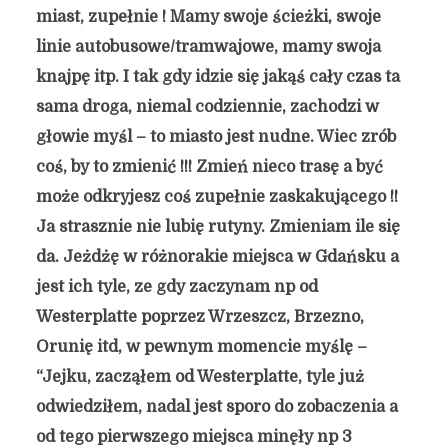
miast, zupełnie ! Mamy swoje ścieżki, swoje
linie autobusowe/tramwajowe, mamy swoja
knajpę itp. I tak gdy idzie się jakąś cały czas ta
sama droga, niemal codziennie, zachodzi w
głowie myśl – to miasto jest nudne. Wiec zrób
coś, by to zmienić !!! Zmień nieco trasę a być
może odkryjesz coś zupełnie zaskakującego !!
Ja strasznie nie lubię rutyny. Zmieniam ile się
da. Jeżdżę w różnorakie miejsca w Gdańsku a
jest ich tyle, ze gdy zaczynam np od
Westerplatte poprzez Wrzeszcz, Brzezno,
Orunię itd, w pewnym momencie myślę –
“Jejku, zacząłem od Westerplatte, tyle już
odwiedziłem, nadal jest sporo do zobaczenia a
od tego pierwszego miejsca minęły np 3