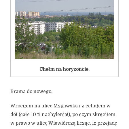
Chełm na horyzoncie.
Brama do nowego.
Wróciłem na ulicę Myśliwską i zjechałem w
dół (całe 10 % nachylenia!), po czym skręciłem
w prawo w ulicę Wiewiórczą licząc, iż przejadę