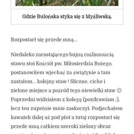
Gdzie Bulońska styka się z Myśliwską.
Rozpostarł się przede mną…
Niedaleko zarastającego bujną roślinnością
stawu stoi Kościół pw. Miłosierdzia Bożego,
Tajemnicze stawy i
postanowiłem wjechać za świątynie a tam
działkowe pejzaże. Część
zastałem… kolejny staw ! Śliczne, ciche i
pierwsza.
zielone miejsce a pośród tego niewielki staw 🙂
Poprzedni widziałem z kolegą (pozdrawiam ;),
18 sierpnia 2016
4 min czytania
lecz ten zupełnie mnie zaskoczył. Podjechałem
Autor:
Kamil Sulewski
kawałek dalej aż pod płot a tutaj rozpostarł się
przede mną całkiem szeroki zielony obraz