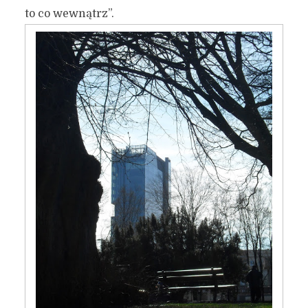
Gdansku :)
to co wewnątrz”.
18 grudnia 2016
5 min czytania
Autor:
Kamil Sulewski