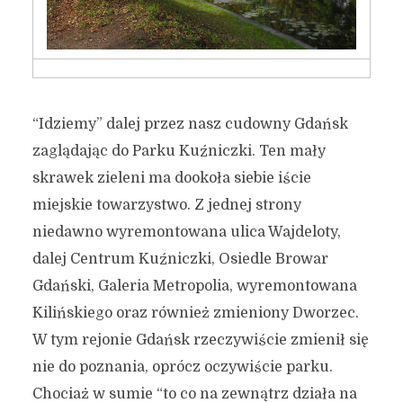
“Idziemy” dalej przez nasz cudowny Gdańsk
zaglądając do Parku Kuźniczki. Ten mały
skrawek zieleni ma dookoła siebie iście
miejskie towarzystwo. Z jednej strony
niedawno wyremontowana ulica Wajdeloty,
dalej Centrum Kuźniczki, Osiedle Browar
Gdański, Galeria Metropolia, wyremontowana
Kilińskiego oraz również zmieniony Dworzec.
W tym rejonie Gdańsk rzeczywiście zmienił się
nie do poznania, oprócz oczywiście parku.
Chorobowy “spacer” po
Chociaż w sumie “to co na zewnątrz działa na