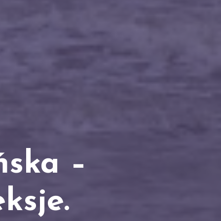
ńska –
ksje.