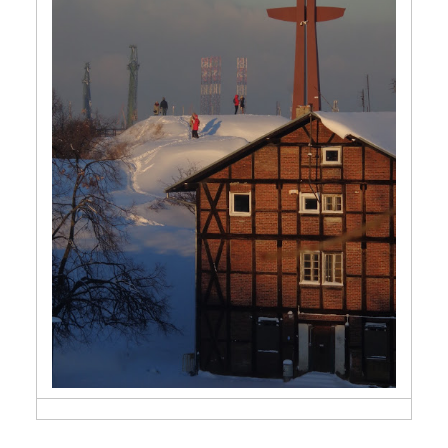
Siedem zdjęć z Gdańska –
przemyślenia i refleksje.
Odsłona trzydziesta druga.
15 stycznia 2017
3 min czytania
Autor:
Kamil Sulewski