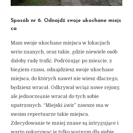
się “miejskim świrem”
27 grudnia 2019
5 min czytania
Sposób nr 6. Odnajdź swoje ukochane miejs
Autor:
Kamil Sulewski
ca
Mam swoje ukochane miejsca w lokacjach
serio znanych, oraz takie, gdzie niewiele osób
dałoby radę trafić. Podróżując po mieście, z
biegiem czasu, odnajdziesz swoje ukochane
miejsca, do których nawet nie wiesz dlaczego,
będziesz wracał. Odkrywał wciąż nowe rejony,
ale jednocześnie wracał do tych sobie
upatrzonych. “Miejski świr” zawsze ma w
swoim repertuarze takie miejsca.
Zdecydowanie te mniej znane są intrygujące i
warto pokazywać je tylko ważnym dla siebie