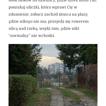
obok bloków na dzielnicy, gdzie byłeś może raz,
poszukaj uliczki, która wprawi Cię w
zdumienie, zobacz zachód słońca na plaży,
gdzie nikogo nie ma, przejedź się rowerem
ulicą nad rzeką, wejdź tam, gdzie nikt
“normalny” nie wchodzi.
10 sposobów na to, aby stać