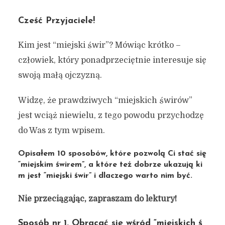
Cześć Przyjaciele!
Kim jest “miejski świr”? Mówiąc krótko –
człowiek, który ponadprzeciętnie interesuje się
swoją małą ojczyzną.
Widzę, że prawdziwych “miejskich świrów”
jest wciąż niewielu, z tego powodu przychodzę
do Was z tym wpisem.
Opisałem 10 sposobów, które pozwolą Ci stać się
“miejskim świrem”, a które też dobrze ukazują ki
m jest “miejski świr” i dlaczego warto nim być.
Nie przeciągając, zapraszam do lektury!
Sposób nr 1. Obracać się wśród “miejskich ś