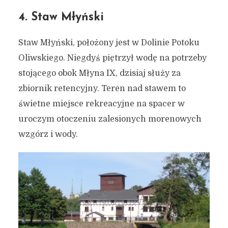
4. Staw Młyński
Staw Młyński, położony jest w Dolinie Potoku
7 miejsc, które warto
Oliwskiego. Niegdyś piętrzył wodę na potrzeby
odwiedzić w Oliwie (projekt
stojącego obok Młyna IX, dzisiaj służy za
dzielnicowy)
zbiornik retencyjny. Teren nad stawem to
świetne miejsce rekreacyjne na spacer w
6 maja 2021
5 min czytania
uroczym otoczeniu zalesionych morenowych
Autor:
Kamil Sulewski
wzgórz i wody.