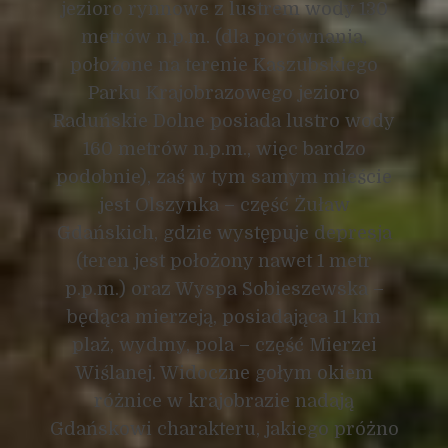
jezioro rynnowe z lustrem wody 130
metrów n.p.m. (dla porównania,
położone na terenie Kaszubskiego
Parku Krajobrazowego jezioro
Raduńskie Dolne posiada lustro wody
160 metrów n.p.m., więc bardzo
podobnie), zaś w tym samym mieście
jest Olszynka – część Żuław
Gdańskich, gdzie występuje depresja
(teren jest położony nawet 1 metr
p.p.m.) oraz Wyspa Sobieszewska –
będąca mierzeją, posiadająca 11 km
plaż, wydmy, pola – część Mierzei
Wiślanej. Widoczne gołym okiem
różnice w krajobrazie nadają
Gdańskowi charakteru, jakiego próżno