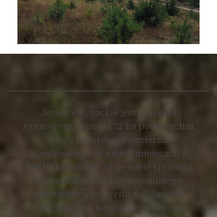
Jezioro Wysockie jest jeziorem
rynnowym, zajmuje 32 ha powierzchni
i leży na terenie Pojezierza
Kaszubskiego. W takich miejscach z
TAKIM widokiem zdaje sobie sprawę z
nieprawdopodobnie wspaniałego
ukształtowania terenu w Gdańsku.
Tutaj jesteśmy na pojezierzu, mamy