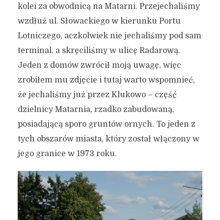
kolei za obwodnicą na Matarni. Przejechaliśmy
wzdłuż ul. Słowackiego w kierunku Portu
Lotniczego, aczkolwiek nie jechaliśmy pod sam
terminal, a skręciliśmy w ulicę Radarową.
Jeden z domów zwrócił moją uwagę, więc
zrobiłem mu zdjęcie i tutaj warto wspomnieć,
że jechaliśmy już przez Klukowo – część
dzielnicy Matarnia, rzadko zabudowaną,
posiadającą sporo gruntów ornych. To jeden z
tych obszarów miasta, który został włączony w
jego granice w 1973 roku.
Ponad 50 km rowerem po
Gdańsku! – zachodnie
krańce miasta, zielona