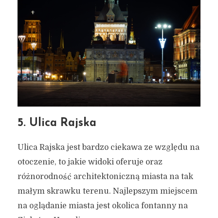
5. Ulica Rajska
Spacer po centrum
Ulica Rajska jest bardzo ciekawa ze względu na
Gdańska? – Oto 7 miejsc,
otoczenie, to jakie widoki oferuje oraz
skąd miasto prezentuje się
różnorodność architektoniczną miasta na tak
NAJLEPIEJ
małym skrawku terenu. Najlepszym miejscem
na oglądanie miasta jest okolica fontanny na
20 lutego 2022
5 min czytania