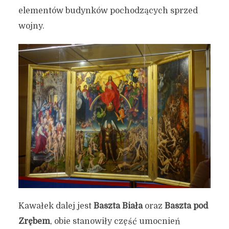
elementów budynków pochodzących sprzed
wojny.
Kawałek dalej jest
Baszta Biała
oraz
Baszta pod
Zrębem
, obie stanowiły część umocnień