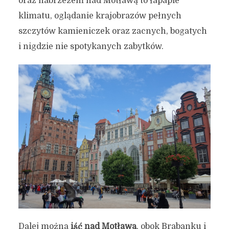
oraz nabrzeżem nad Motławą to łapapie
klimatu, oglądanie krajobrazów pełnych
szczytów kamieniczek oraz zacnych, bogatych
i nigdzie nie spotykanych zabytków.
Plan na dzień w Gdańsku
Dalej można
iść nad Motławą
, obok Brabanku i