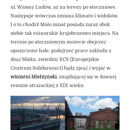
wg. czytelników bloga.
ul. Wiosny Ludów, aż na tereny po stoczniowe.
Wasza propozycja tras i
Następuje wówczas zmiana klimatu i widoków.
miejsc! (na podstawie
I o to chodzi! Mało miast posiada zaraz obok
komentarzy)
siebie tak różnorakie krajobrazowo miejsca. Na
terenie po stoczniowym możecie obejrzeć
6 lipca 2023
6 min czytania
opuszczone hale, podejrzeć prace zakładu z
Autor:
Kamil Sulewski
dość bliska, zwiedzić ECS (Europejskie
Centrum Solidarności) bądź zjeść i wypić w
winiarni Miełżyński
, znajdującej się w dawnej
remizie strażackiej z XIX wieku.