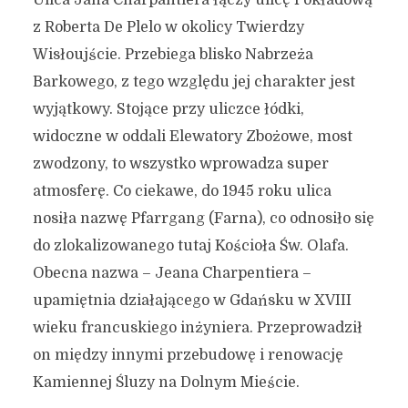
Ulica Jana Charpantiera łączy ulicę Pokładową
7 ulic, pokazujących jak
z Roberta De Plelo w okolicy Twierdzy
Wisłoujście. Przebiega blisko Nabrzeża
ciekawym miastem jest
Barkowego, z tego względu jej charakter jest
Gdańsk #29
wyjątkowy. Stojące przy uliczce łódki,
21 kwietnia 2024
4 min czytania
widoczne w oddali Elewatory Zbożowe, most
Autor:
Kamil Sulewski
zwodzony, to wszystko wprowadza super
atmosferę. Co ciekawe, do 1945 roku ulica
nosiła nazwę Pfarrgang (Farna), co odnosiło się
do zlokalizowanego tutaj Kościoła Św. Olafa.
Obecna nazwa – Jeana Charpentiera –
upamiętnia działającego w Gdańsku w XVIII
wieku francuskiego inżyniera. Przeprowadził
on między innymi przebudowę i renowację
Kamiennej Śluzy na Dolnym Mieście.