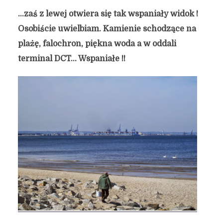
…zaś z lewej otwiera się tak wspaniały widok !
Osobiście uwielbiam. Kamienie schodzące na
plażę, falochron, piękna woda a w oddali
terminal DCT… Wspaniałe !!
Górki Zachodnie x 7 cz. 3
16 października 2014
1 min czytania
Autor:
Kamil Sulewski