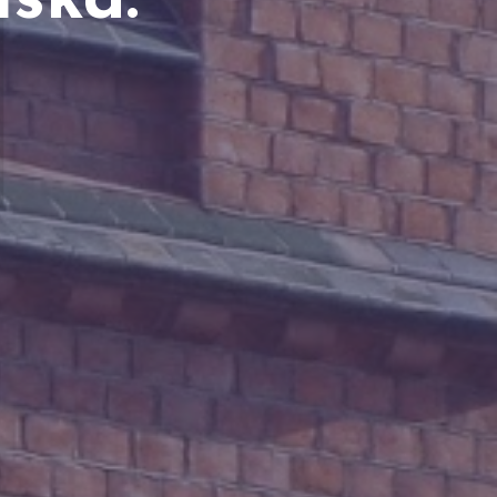
M
ska.