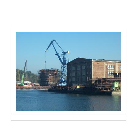
Cztery rzadko uczęszczane,
a piękne miejsca w
Gdańsku :)
23 kwietnia 2017
2 min czytania
Autor:
Kamil Sulewski