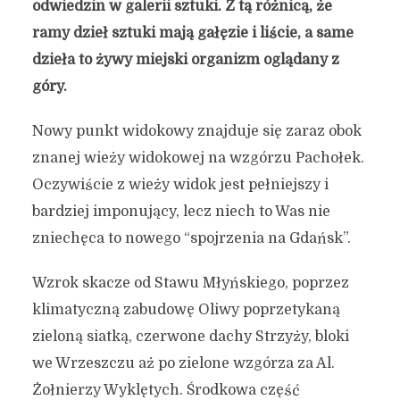
odwiedzin w galerii sztuki. Z tą różnicą, że
ramy dzieł sztuki mają gałęzie i liście, a same
dzieła to żywy miejski organizm oglądany z
góry.
Nowy punkt widokowy znajduje się zaraz obok
znanej wieży widokowej na wzgórzu Pachołek.
Nowości z Oliwy.
Oczywiście z wieży widok jest pełniejszy i
bardziej imponujący, lecz niech to Was nie
9 lipca 2017
3 min czytania
zniechęca to nowego “spojrzenia na Gdańsk”.
Autor:
Kamil Sulewski
Wzrok skacze od Stawu Młyńskiego, poprzez
klimatyczną zabudowę Oliwy poprzetykaną
zieloną siatką, czerwone dachy Strzyży, bloki
we Wrzeszczu aż po zielone wzgórza za Al.
Żołnierzy Wyklętych. Środkowa część