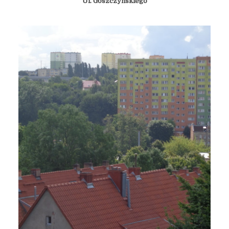
Ul. Goszczyńskiego
Co pokazać komuś, kto
widział wszystkie Gdańskie
ulice? Spacer z wyjątkową
osobą. Część pierwsza.
12 kwietnia 2018
3 min czytania
Autor:
Kamil Sulewski