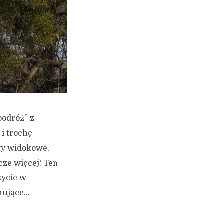
podróż” z
i trochę
kty widokowe,
cze więcej! Ten
zycie w
ujące...