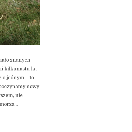
 mało znanych
i kilkunastu lat
 o jednym – to
ozpoczynamy nowy
wszem, nie
morza...