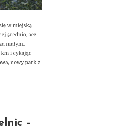
się w miejską
ej średnio, acz
oza małymi
 km i cykając
owa, nowy park z
lnic –