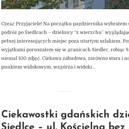
Cześć Przyjaciele! Na początku października wybrałem 
podróż po Siedlcach – dzielnicy “z wierzchu” wyglądając
pełnej interesujących miejsc poza utartym szlakiem. P
wyjątkami poruszałem się w granicach Siedlec, robiąc 8
niemal 100 zdjęć. Ciekawa zabudowa, zarówno stara i n
punktem widokowym, wzgórza i widoki...
Ciekawostki gdańskich dzie
Siedlce – ul. Kościelna bez