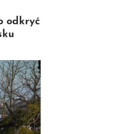
o odkryć
sku