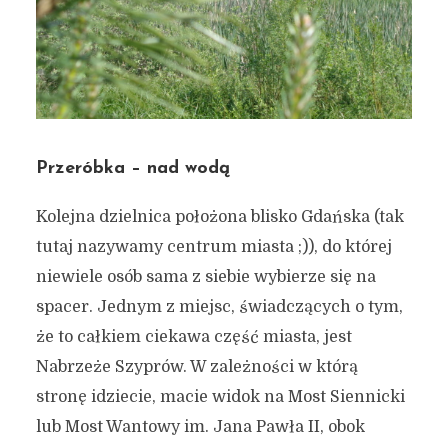
Przeróbka – nad wodą
Kolejna dzielnica położona blisko Gdańska (tak
tutaj nazywamy centrum miasta ;)), do której
niewiele osób sama z siebie wybierze się na
Dzielnice teoretycznie
spacer. Jednym z miejsc, świadczących o tym,
nieciekawe, w praktyce
że to całkiem ciekawa część miasta, jest
WSPANIAŁE!
Nabrzeże Szyprów. W zależności w którą
stronę idziecie, macie widok na Most Siennicki
29 lipca 2018
4 min czytania
lub Most Wantowy im. Jana Pawła II, obok
Autor:
Kamil Sulewski