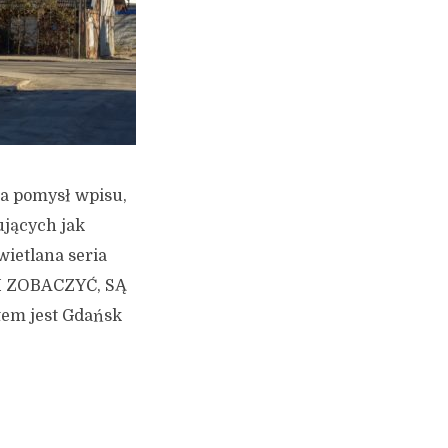
a pomysł wpisu,
ujących jak
wietlana seria
CH ZOBACZYĆ, SĄ
tem jest Gdańsk