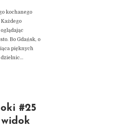
ego kochanego
. Każdego
 oglądając
sto. Bo Gdańsk, o
iąca pięknych
zielnic...
doki #25
 widok