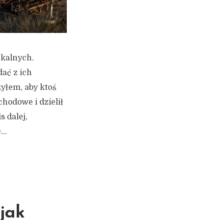
zkalnych.
dać z ich
yłem, aby ktoś
chodowe i dzielił
s dalej,
..
jak