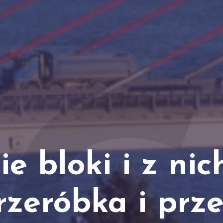
e bloki i z nic
rzeróbka i prz