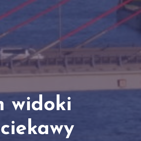
h widoki
eciekawy