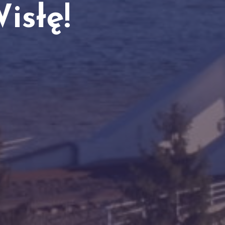
G
isłę!