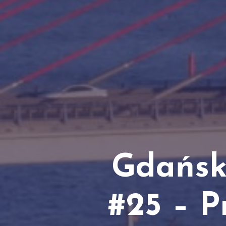
Gdański
#25 – P