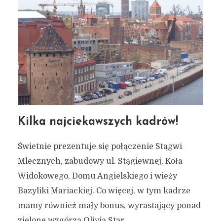
Gdańskie bloki i z nich
widoki #10 – za ten widok
turyści płaciliby fortunę
26 marca 2020
3 min czytania
Autor:
Kamil Sulewski
Kilka najciekawszych kadrów!
Świetnie prezentuje się połączenie Stągwi
Mlecznych, zabudowy ul. Stągiewnej, Koła
Widokowego, Domu Angielskiego i wieży
Bazyliki Mariackiej. Co więcej, w tym kadrze
mamy również mały bonus, wyrastający ponad
zielone wzgórza Olivia Star.