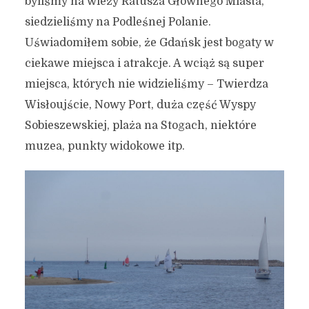
byliśmy na wieży Ratusza Głównego Miasta,
9 września 2018
5 min czytania
siedzieliśmy na Podleśnej Polanie.
Autor:
Kamil Sulewski
Uświadomiłem sobie, że Gdańsk jest bogaty w
ciekawe miejsca i atrakcje. A wciąż są super
miejsca, których nie widzieliśmy – Twierdza
Wisłoujście, Nowy Port, duża część Wyspy
Sobieszewskiej, plaża na Stogach, niektóre
muzea, punkty widokowe itp.