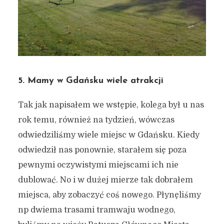
5. Mamy w Gdańsku wiele atrakcji
Tak jak napisałem we wstępie, kolega był u nas
rok temu, również na tydzień, wówczas
odwiedziliśmy wiele miejsc w Gdańsku. Kiedy
odwiedził nas ponownie, starałem się poza
pewnymi oczywistymi miejscami ich nie
Na co zwrócić uwagę, kiedy
dublować. No i w dużej mierze tak dobrałem
pokazujemy komuś swoje
miejsca, aby zobaczyć coś nowego. Płynęliśmy
miasto? 7 ważnych punktów.
np dwiema trasami tramwaju wodnego,