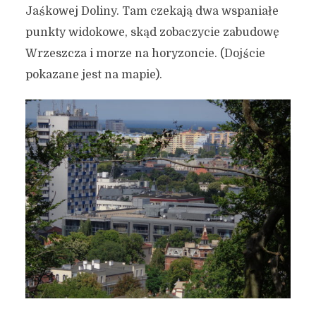
Jaśkowej Doliny. Tam czekają dwa wspaniałe
punkty widokowe, skąd zobaczycie zabudowę
Wrzeszcza i morze na horyzoncie. (Dojście
pokazane jest na mapie).