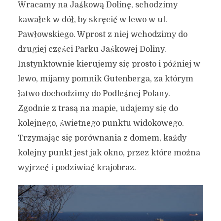
Wracamy na Jaśkową Dolinę, schodzimy
kawałek w dół, by skręcić w lewo w ul.
Pawłowskiego. Wprost z niej wchodzimy do
drugiej części Parku Jaśkowej Doliny.
Instynktownie kierujemy się prosto i później w
lewo, mijamy pomnik Gutenberga, za którym
Jak poprowadzić spacer po
łatwo dochodzimy do Podleśnej Polany.
Wrzeszczu? Moja
Zgodnie z trasą na mapie, udajemy się do
propozycja trasy (projekt
kolejnego, świetnego punktu widokowego.
dzielnicowy)
Trzymając się porównania z domem, każdy
kolejny punkt jest jak okno, przez które można
2 lipca 2020
4 min czytania
Autor:
Kamil Sulewski
wyjrzeć i podziwiać krajobraz.