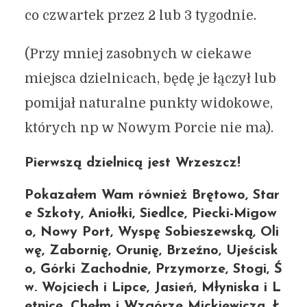
co czwartek przez 2 lub 3 tygodnie.
(Przy mniej zasobnych w ciekawe
miejsca dzielnicach, będę je łączył lub
pomijał naturalne punkty widokowe,
których np w Nowym Porcie nie ma).
Pierwszą dzielnicą jest Wrzeszcz!
Pokazałem Wam również Brętowo, Star
e Szkoty, Aniołki, Siedlce, Piecki-Migow
o, Nowy Port, Wyspę Sobieszewską, Oli
wę, Zabornię, Orunię, Brzeźno, Ujeścisk
o, Górki Zachodnie, Przymorze, Stogi, Ś
w. Wojciech i Lipce, Jasień, Młyniska i L
etnicę, Chełm i Wzgórze Mickiewicza, Ł