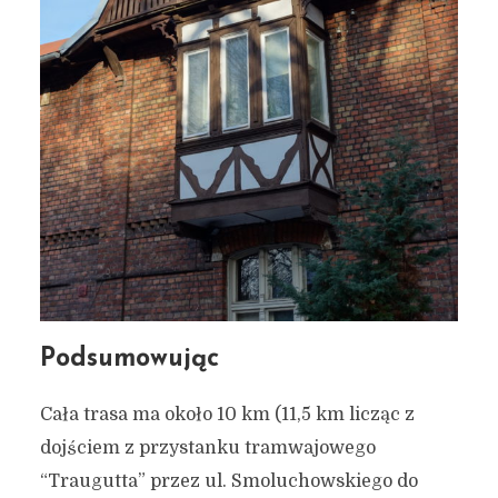
Podsumowując
Cała trasa ma około 10 km (11,5 km licząc z
dojściem z przystanku tramwajowego
“Traugutta” przez ul. Smoluchowskiego do