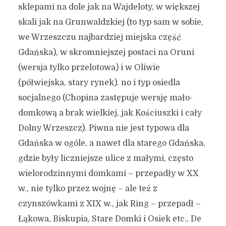
sklepami na dole jak na Wajdeloty, w większej
skali jak na Grunwaldzkiej (to typ sam w sobie,
we Wrzeszczu najbardziej miejska część
Gdańska), w skromniejszej postaci na Oruni
(wersja tylko przelotowa) i w Oliwie
(półwiejska, stary rynek). no i typ osiedla
socjalnego (Chopina zastępuje wersję mało-
domkową a brak wielkiej, jak Kościuszki i cały
Dolny Wrzeszcz). Piwna nie jest typowa dla
Gdańska w ogóle, a nawet dla starego Gdańska,
gdzie były liczniejsze ulice z małymi, często
wielorodzinnymi domkami – przepadły w XX
w., nie tylko przez wojnę – ale też z
czynszówkami z XIX w., jak Ring – przepadł –
Łąkowa, Biskupia, Stare Domki i Osiek etc., De