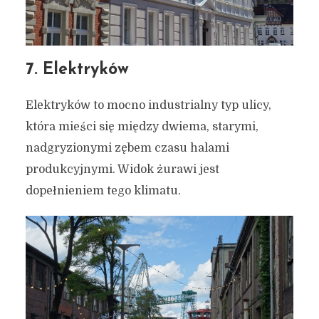
7. Elektryków
Elektryków to mocno industrialny typ ulicy,
która mieści się między dwiema, starymi,
nadgryzionymi zębem czasu halami
Typy ulic w Gdańsku
produkcyjnymi. Widok żurawi jest
dopełnieniem tego klimatu.
3 czerwca 2021
3 min czytania
Autor:
Kamil Sulewski