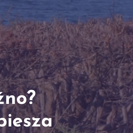
źno?
piesza