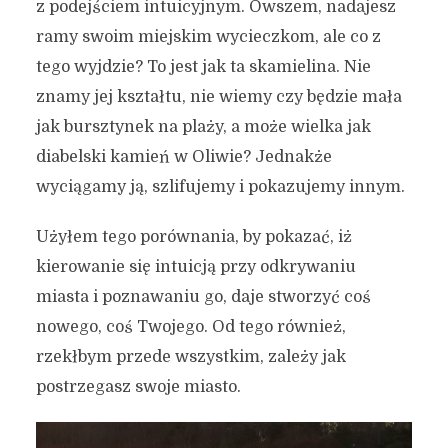
z podejściem intuicyjnym. Owszem, nadajesz
ramy swoim miejskim wycieczkom, ale co z
tego wyjdzie? To jest jak ta skamielina. Nie
znamy jej kształtu, nie wiemy czy będzie mała
jak bursztynek na plaży, a może wielka jak
diabelski kamień w Oliwie? Jednakże
Od czego zależy to, jak
wyciągamy ją, szlifujemy i pokazujemy innym.
postrzegamy miasto? Co
Użyłem tego porównania, by pokazać, iż
sprawia, że myślisz o
kierowanie się intuicją przy odkrywaniu
Gdańsku w taki a nie inny
miasta i poznawaniu go, daje stworzyć coś
sposób?
nowego, coś Twojego. Od tego również,
rzekłbym przede wszystkim, zależy jak
17 marca 2022
4 min czytania
Autor:
Kamil Sulewski
postrzegasz swoje miasto.