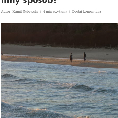
inny sposób?
Autor:
Kamil Sulewski
4 min czytania
Dodaj komentarz