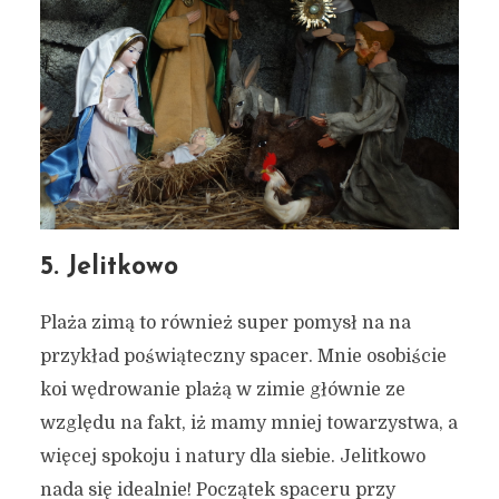
klimatyczny, zimowy spacer
po mieście
4 grudnia 2022
4 min czytania
Autor:
Kamil Sulewski
5. Jelitkowo
Plaża zimą to również super pomysł na na
przykład poświąteczny spacer. Mnie osobiście
koi wędrowanie plażą w zimie głównie ze
względu na fakt, iż mamy mniej towarzystwa, a
więcej spokoju i natury dla siebie. Jelitkowo
nada się idealnie! Początek spaceru przy