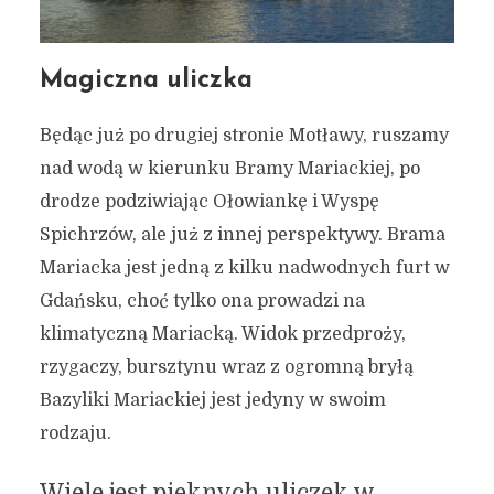
22 czerwca 2023
5 min czytania
Autor:
Kamil Sulewski
Magiczna uliczka
Będąc już po drugiej stronie Motławy, ruszamy
nad wodą w kierunku Bramy Mariackiej, po
drodze podziwiając Ołowiankę i Wyspę
Spichrzów, ale już z innej perspektywy. Brama
Mariacka jest jedną z kilku nadwodnych furt w
Gdańsku, choć tylko ona prowadzi na
klimatyczną Mariacką. Widok przedproży,
rzygaczy, bursztynu wraz z ogromną bryłą
Bazyliki Mariackiej jest jedyny w swoim
rodzaju.
Wiele jest pięknych uliczek w