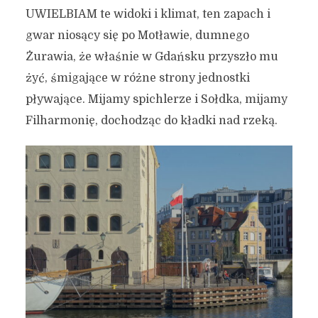
UWIELBIAM te widoki i klimat, ten zapach i
gwar niosący się po Motławie, dumnego
Żurawia, że właśnie w Gdańsku przyszło mu
żyć, śmigające w różne strony jednostki
pływające. Mijamy spichlerze i Sołdka, mijamy
Filharmonię, dochodząc do kładki nad rzeką.
Główne Miasto, Stare
Miasto, Ołowianka i
Spichlerze – pomysł na
spacer oczywistym szlakiem
(projekt dzielnicowy)