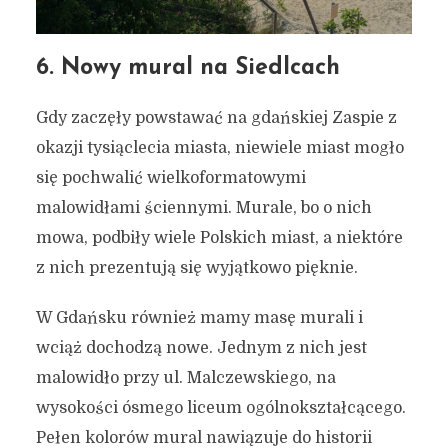
Gdańsku do zobaczenia w
lipcu 2023 (bądź każdym
6. Nowy mural na Siedlcach
innym miesiącu)
Gdy zaczęły powstawać na gdańskiej Zaspie z
9 lipca 2023
5 min czytania
okazji tysiąclecia miasta, niewiele miast mogło
Autor:
Kamil Sulewski
się pochwalić wielkoformatowymi
malowidłami ściennymi. Murale, bo o nich
mowa, podbiły wiele Polskich miast, a niektóre
z nich prezentują się wyjątkowo pięknie.
W Gdańsku również mamy masę murali i
wciąż dochodzą nowe. Jednym z nich jest
malowidło przy ul. Malczewskiego, na
wysokości ósmego liceum ogólnokształcącego.
Pełen kolorów mural nawiązuje do historii